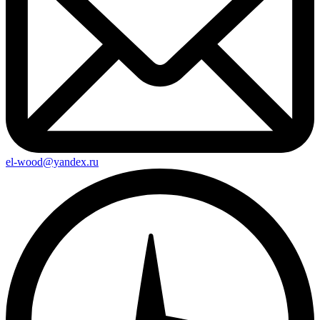
el-wood@yandex.ru