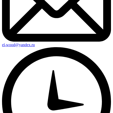
el-wood@yandex.ru