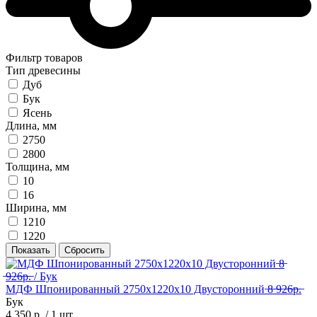
Фильтр товаров
Тип древесины
Дуб
Бук
Ясень
Длина, мм
2750
2800
Толщина, мм
10
16
Ширина, мм
1210
1220
Показать
Сбросить
МДФ Шпонированный 2750х1220х10 Двусторонний ̶8̶ ̶9̶2̶6̶р̶.̶
Бук
4 350 р.
/ 1 шт.