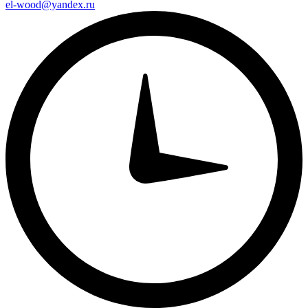
el-wood@yandex.ru