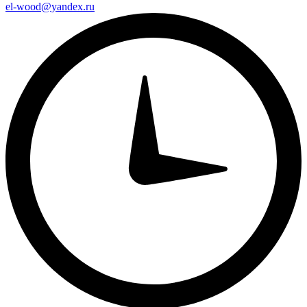
el-wood@yandex.ru