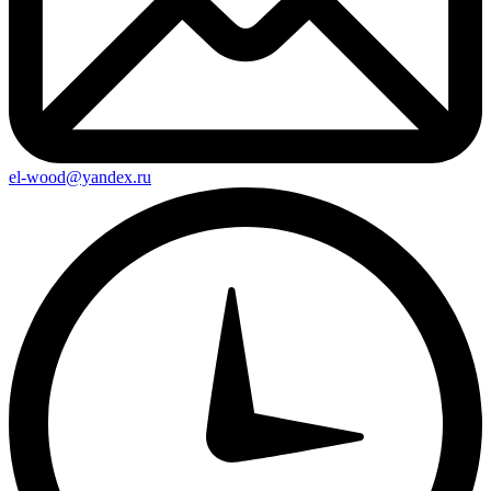
el-wood@yandex.ru