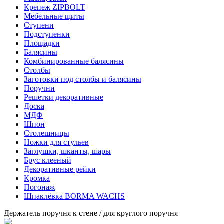
Крепеж ZIPBOLT
Мебельные щиты
Ступени
Подступенки
Площадки
Балясины
Комбинированные балясины
Столбы
Заготовки под столбы и балясины
Поручни
Решетки декоративные
Доска
МДФ
Шпон
Столешницы
Ножки для стульев
Заглушки, шканты, шары
Брус клееный
Декоративные рейки
Кромка
Погонаж
Шпаклёвка BORMA WACHS
Держатель поручня к стене / для круглого поручня