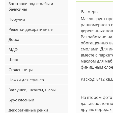
Заготовки под столбы и
балясины
Размеры:
Масло-грунт пр
Поручни
равномерного 
Решетки декоративные
деревянных пов
Разработано на
Доска
обогащенных в
смолами. Для и
МДФ
вместе с парке
Шпон
маслом для меб
финишным слое
Столешницы
Расход: 8/12 кв.м
Ножки для стульев
Заглушки, шканты, шары
На втором фото
Брус клееный
дальневосточно
других породах 
Декоративные рейки