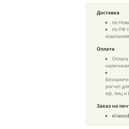
Доставка
по Нов
по РФ 
компания
Оплата
Оплата
наличным
Безналич
расчет дл
юр. лиц и
Заказ на поч
el-woo