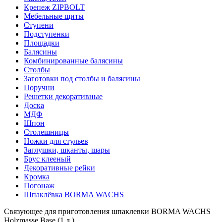
Крепеж ZIPBOLT
Мебельные щиты
Ступени
Подступенки
Площадки
Балясины
Комбинированные балясины
Столбы
Заготовки под столбы и балясины
Поручни
Решетки декоративные
Доска
МДФ
Шпон
Столешницы
Ножки для стульев
Заглушки, шканты, шары
Брус клееный
Декоративные рейки
Кромка
Погонаж
Шпаклёвка BORMA WACHS
Связующее для приготовления шпаклевки BORMA WACHS
Holzmasse Base (1 л )