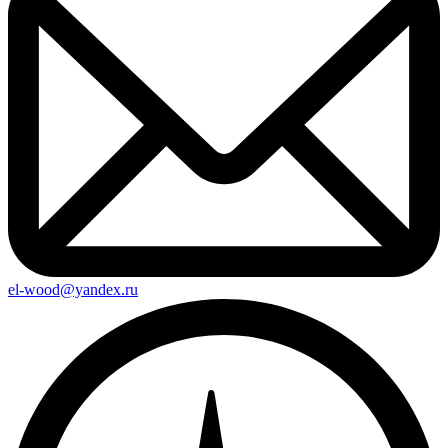
el-wood@yandex.ru