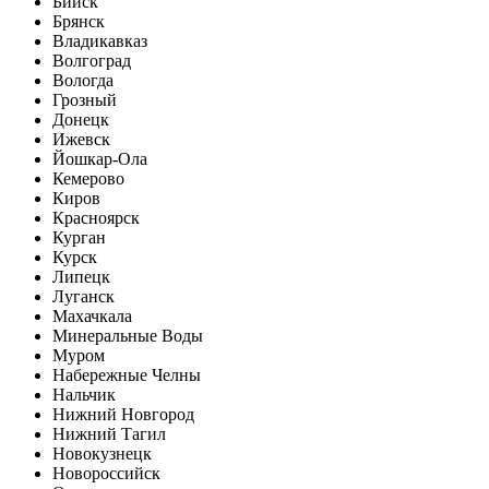
Бийск
Брянск
Владикавказ
Волгоград
Вологда
Грозный
Донецк
Ижевск
Йошкар-Ола
Кемерово
Киров
Красноярск
Курган
Курск
Липецк
Луганск
Махачкала
Минеральные Воды
Муром
Набережные Челны
Нальчик
Нижний Новгород
Нижний Тагил
Новокузнецк
Новороссийск