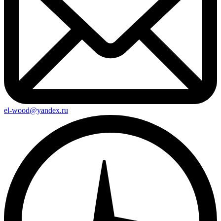
el-wood@yandex.ru