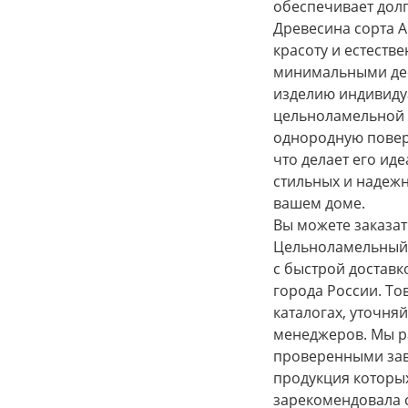
обеспечивает долг
Древесина сорта А
красоту и естестве
минимальными де
изделию индивиду
цельноламельной с
однородную повер
что делает его ид
стильных и надеж
вашем доме.
Вы можете заказат
Цельноламельный /
с быстрой доставк
города России. То
каталогах, уточня
менеджеров. Мы р
проверенными за
продукция которых
зарекомендовала с