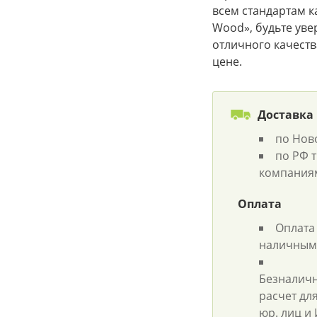
всем стандартам ка
Wood», будьте уве
отличного качеств
цене.
Доставка
по Нов
по РФ 
компания
Оплата
Оплата
наличным
Безналич
расчет дл
юр. лиц и