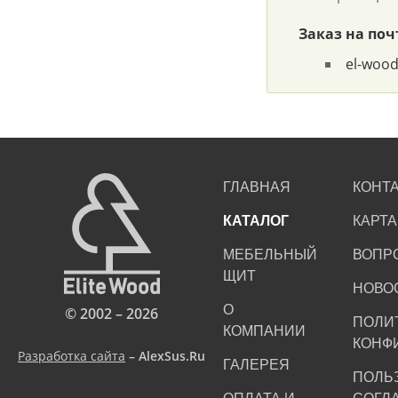
Заказ на поч
el-woo
ГЛАВНАЯ
КОНТ
КАТАЛОГ
КАРТА
МЕБЕЛЬНЫЙ
ВОПР
ЩИТ
НОВО
О
© 2002 – 2026
ПОЛИ
КОМПАНИИ
КОНФ
Разработка сайта
– AlexSus.Ru
ГАЛЕРЕЯ
ПОЛЬ