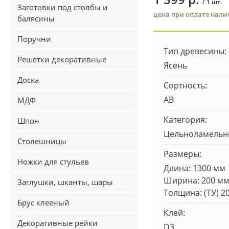
/ 1 шт.
Заготовки под столбы и
цена при оплате нал
балясины
Поручни
Тип древесины:
Решетки декоративные
Ясень
Доска
Сортность:
AB
МДФ
Категория:
Шпон
Цельноламель
Столешницы
Размеры:
Ножки для стульев
Длина: 1300 мм
Ширина: 200 м
Заглушки, шканты, шары
Толщина: (ТУ) 2
Брус клееный
Клей:
Декоративные рейки
D3