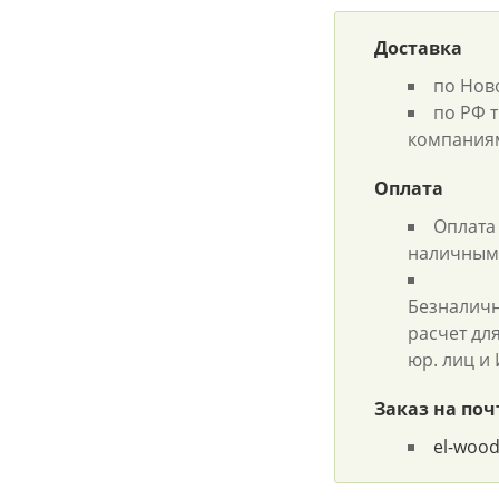
Доставка
по Нов
по РФ 
компания
Оплата
Оплата
наличным
Безналич
расчет дл
юр. лиц и
Заказ на поч
el-woo