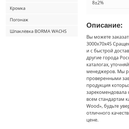
8±2%
Кромка
Погонаж
Описание:
Шпаклёвка BORMA WACHS
Вы можете заказа
3000х70х45 Сращен
и с быстрой доста
другие города Рос
каталогах, уточня
менеджеров. Мы р
проверенными за
продукция которых
зарекомендовала с
всем стандартам ка
Wood», будьте уве
отличного качеств
цене.