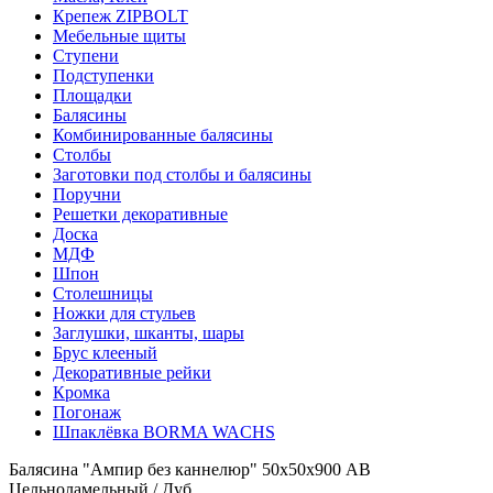
Крепеж ZIPBOLT
Мебельные щиты
Ступени
Подступенки
Площадки
Балясины
Комбинированные балясины
Столбы
Заготовки под столбы и балясины
Поручни
Решетки декоративные
Доска
МДФ
Шпон
Столешницы
Ножки для стульев
Заглушки, шканты, шары
Брус клееный
Декоративные рейки
Кромка
Погонаж
Шпаклёвка BORMA WACHS
Балясина "Ампир без каннелюр" 50х50х900 АВ
Цельноламельный / Дуб