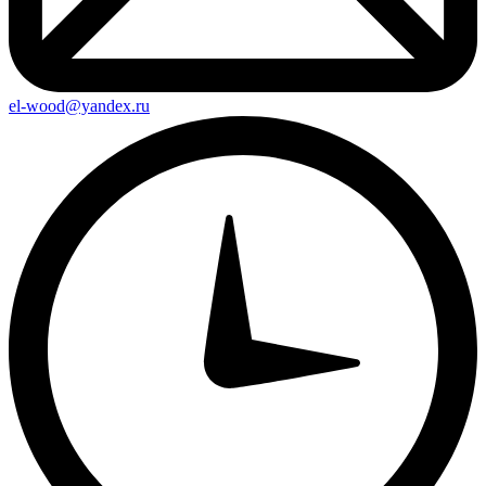
el-wood@yandex.ru