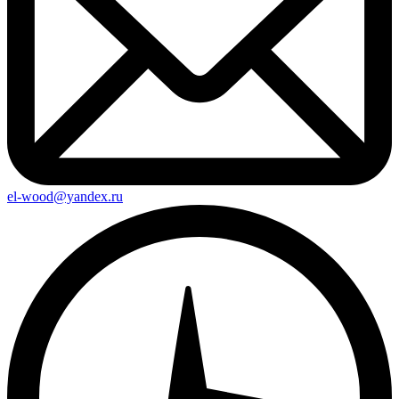
el-wood@yandex.ru