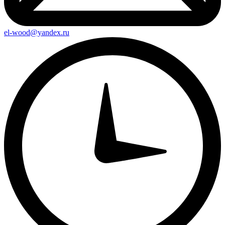
el-wood@yandex.ru