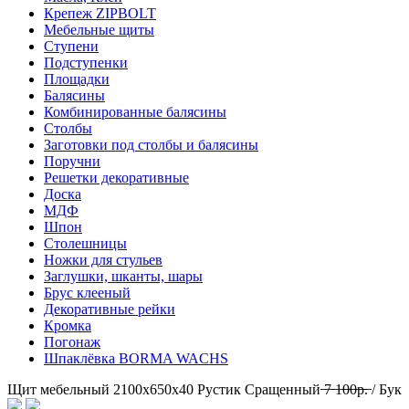
Крепеж ZIPBOLT
Мебельные щиты
Ступени
Подступенки
Площадки
Балясины
Комбинированные балясины
Столбы
Заготовки под столбы и балясины
Поручни
Решетки декоративные
Доска
МДФ
Шпон
Столешницы
Ножки для стульев
Заглушки, шканты, шары
Брус клееный
Декоративные рейки
Кромка
Погонаж
Шпаклёвка BORMA WACHS
Щит мебельный 2100х650х40 Рустик Сращенный ̶7̶ ̶1̶0̶0̶р̶.̶ / Бук