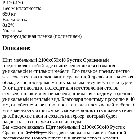
Р 120-130
Вес м3/плотность:
650 кг.
Влажность:
8±2%
Упаковка:
термоусадочная пленка (полиэтилен)
Описание:
Щит мебельный 2100х650х40 Рустик Сращенный
представляет собой идеальное решение для создания
уникальной и стильной мебели. Его главное преимущество
заключается в использовании сращенной древесины, которая
обладает неповторимым натуральным рисунком и текстурой.
Этот щит идеально подходит для изготовления столов,
стульев, полок и другой мебели, придавая каждому изделию
уникальный и теплый вид. Благодаря толстому профилю в 40
мм, он обеспечивает прочность и надежность вашей мебели. С
этим мебельным щитом вы сможете воплотить в жизнь свои
дизайнерские идеи и создать интерьер, который будет
радовать глаз и служить долгие годы.
Вы можете заказать Щит мебельный 2100х650х40 Рустик
Сращенный ̶7̶ ̶1̶0̶0̶р̶.̶ / Бук для самовывоза, так и с быстрой
доставкой по Новосибирску и в другие города России.