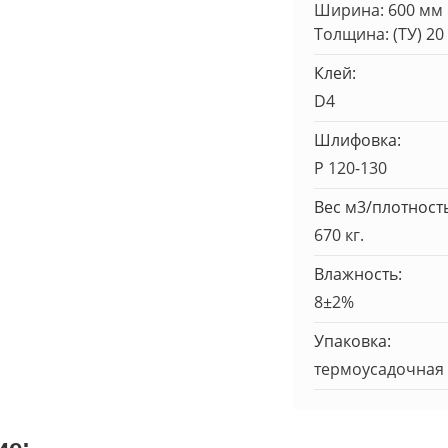
Ширина: 600 мм
Толщина: (ТУ) 20
Клей:
D4
Шлифовка:
Р 120-130
Вес м3/плотность
670 кг.
Влажность:
8±2%
Упаковка:
термоусадочная 
ие: