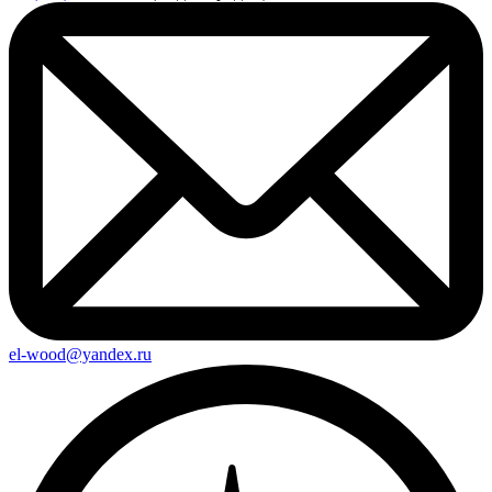
el-wood@yandex.ru