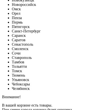
Новокузнецк
Новороссийск
Омск
Орел
Пенза
Пермь
Пятигорск
Санкт-Петербург
Саранск
Саратов
Севастополь
Смоленск
Сочи
Ставрополь
Тамбов
Тольятти
Томск
Тюмень
Ульяновск
Чебоксары
Челябинск
Внимание!
В вашей корзине есть товары.
При смене города корзина будет очищена.