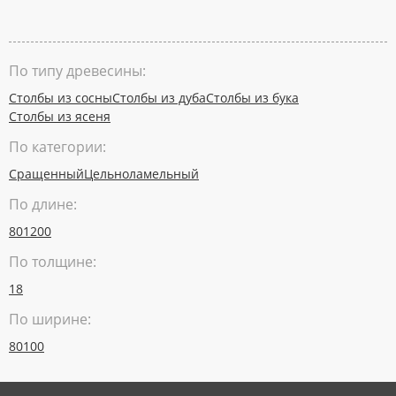
По типу древесины:
Столбы из сосны
Столбы из дуба
Столбы из бука
Столбы из ясеня
По категории:
Сращенный
Цельноламельный
По длине:
80
1200
По толщине:
18
По ширине:
80
100