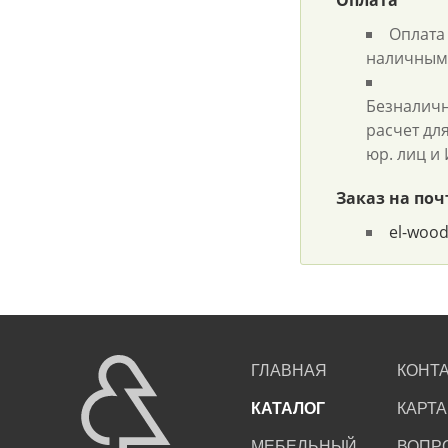
Оплата
Оплата
наличным
Безналич
расчет дл
юр. лиц и
Заказ на поч
el-woo
ГЛАВНАЯ
КОНТ
КАТАЛОГ
КАРТА
МЕБЕЛЬНЫЙ
ВОПР