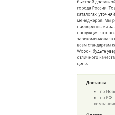
быстрой доставкой
города России. То
каталогах, уточня
менеджеров. Мы р
проверенными за
продукция которых
зарекомендовала с
всем стандартам ка
Wood», будьте уве
отличного качеств
цене.
Доставка
по Нов
по РФ 
компания