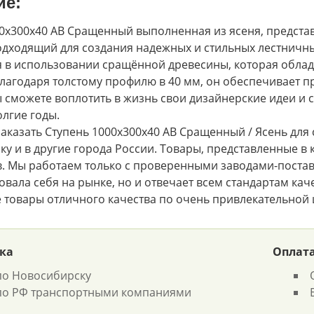
ие:
0х300х40 АВ Сращенный выполненная из ясеня, предста
дходящий для создания надежных и стильных лестничны
я в использовании сращённой древесины, которая обла
Благодаря толстому профилю в 40 мм, он обеспечивает п
 сможете воплотить в жизнь свои дизайнерские идеи и с
олгие годы.
аказать Ступень 1000х300х40 АВ Сращенный / Ясень для 
у и в другие города России. Товары, представленные в 
. Мы работаем только с проверенными заводами-постав
вала себя на рынке, но и отвечает всем стандартам качес
 товары отличного качества по очень привлекательной 
ка
Оплат
по Новосибирску
по РФ транспортными компаниями