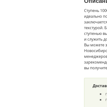
Описан
Ступень 100
идеально по
заключаетс
текстурой. 
ступенью вы
и служить д
Вы можете з
Новосибирск
менеджеров
зарекомендо
вы получите
Достав