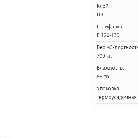
Клей:
D3
Шлифовка:
Р 120-130
Вес м3/плотность
700 кг.
Влажность:
8±2%
Упаковка:
термоусадочная 