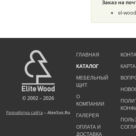
Заказ на поч
el-woo
ГЛАВНАЯ
КОНТ
КАТАЛОГ
КАРТА
МЕБЕЛЬНЫЙ
ВОПР
ЩИТ
НОВО
О
© 2002 – 2026
ПОЛИ
КОМПАНИИ
КОНФ
Разработка сайта
– AlexSus.Ru
ГАЛЕРЕЯ
ПОЛЬ
ОПЛАТА И
СОГЛ
ДОСТАВКА