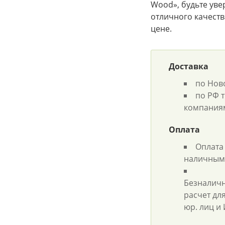
Wood», будьте уве
отличного качеств
цене.
Доставка
по Нов
по РФ 
компания
Оплата
Оплата
наличным
Безналич
расчет дл
юр. лиц и