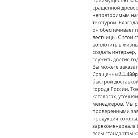
преимущество зак
сращённой древес
неповторимым на
текстурой. Благод
он обеспечивает 
лестницы. С этой 
воплотить в жизнь
создать интерьер,
служить долгие го
Вы можете заказат
Сращенный ̶1̶ ̶4̶9̶9̶
быстрой доставкой
города России. То
каталогах, уточня
менеджеров. Мы р
проверенными за
продукция которых
зарекомендовала с
всем стандартам ка