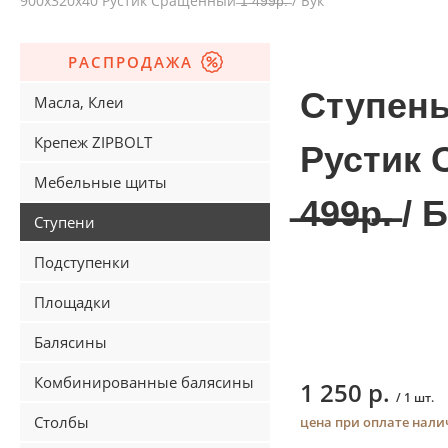
900х320х40 Рустик Сращенный ̶1̶ ̶4̶9̶9̶р̶.̶ / Бук
РАСПРОДАЖА
Ступень
Масла, Клеи
Крепеж ZIPBOLT
Рустик 
Мебельные щиты
̶4̶9̶9̶р̶.̶ /
Ступени
Подступенки
Площадки
Балясины
Комбинированные балясины
1 250 р.
/ 1 шт.
Столбы
цена при оплате нал