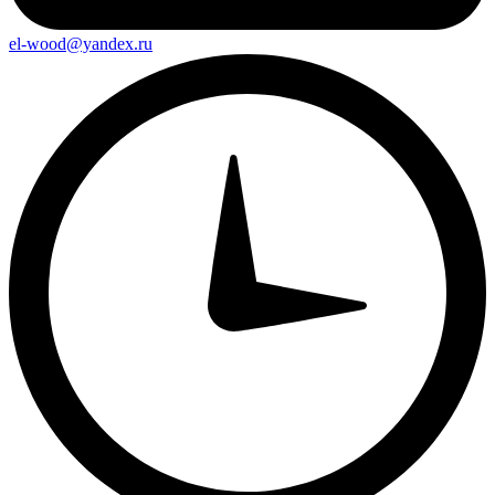
el-wood@yandex.ru