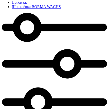
Погонаж
Шпаклёвка BORMA WACHS