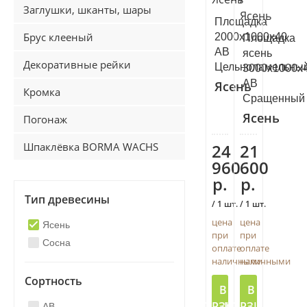
Заглушки, шканты, шары
Площадка
Брус клееный
2000х1000х40
Площадка
АВ
ясень
Декоративные рейки
Цельноламельны
3000х1000х
АВ
Ясень
Кромка
Сращенный
Ясень
Погонаж
Шпаклёвка BORMA WACHS
24
21
960
600
р.
р.
Тип древесины
/ 1 шт.
/ 1 шт.
цена
цена
Ясень
при
при
Сосна
оплате
оплате
наличными
наличными
Сортность
В
В
КОРЗИНУ
КОРЗИНУ
AB