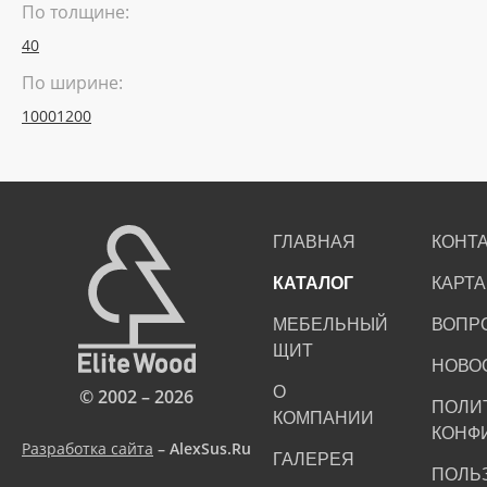
По толщине:
40
По ширине:
1000
1200
ГЛАВНАЯ
КОНТ
КАТАЛОГ
КАРТА
МЕБЕЛЬНЫЙ
ВОПР
ЩИТ
НОВО
О
© 2002 – 2026
ПОЛИ
КОМПАНИИ
КОНФ
Разработка сайта
– AlexSus.Ru
ГАЛЕРЕЯ
ПОЛЬ