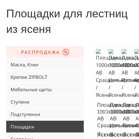
Площадки для лестниц
из ясеня
РАСПРОДАЖА
Масла, Клеи
Крепеж ZIPBOLT
Мебельные щиты
Ступени
Площадка
Площадка
Площа
П
1000х1000х40
1000х1000х
1200х
2
Подступенки
АВ
АВ
АВ
А
Сращенный
Цельноламе
Цельн
С
Площадки
Ясень
Ясень
Ясен
Я