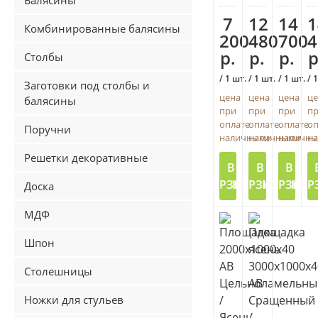
Балясины
7
12
14
1
Комбинированные балясины
200
480
700
4
р.
р.
р.
р
Столбы
/ 1 шт.
/ 1 шт.
/ 1 шт.
/ 
Заготовки под столбы и
цена
цена
цена
це
балясины
при
при
при
п
оплате
оплате
оплате
оп
Поручни
наличными
наличными
наличн
н
Решетки декоративные
В
В
В
КОРЗИНУ
КОРЗИНУ
КОРЗИНУ
КОР
Доска
МДФ
Шпон
Столешницы
Ножки для стульев