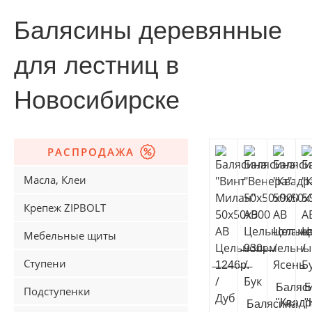
Балясины деревянные
для лестниц в
Новосибирске
РАСПРОДАЖА
Масла, Клеи
Крепеж ZIPBOLT
Мебельные щиты
Ступени
Баляс
Б
Подступенки
"Квадр
"
Балясина