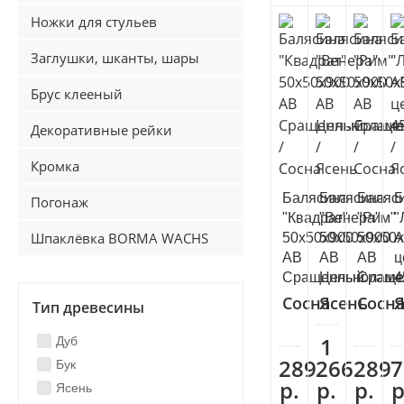
Ножки для стульев
Заглушки, шканты, шары
Брус клееный
Декоративные рейки
Кромка
Балясина
Балясина
Баляс
Б
Погонаж
"Квадрат"
"Венера"
"Рим"
"
Шпаклёвка BORMA WACHS
50х50х900
50х50х900
50х50
А
АВ
АВ
АВ
ц
Сращенный
Цельноламе
Сраще
4
Сосна
Ясень
Сосн
Я
Тип древесины
1
Дуб
289
266
289
7
Бук
р.
р.
р.
р
Ясень