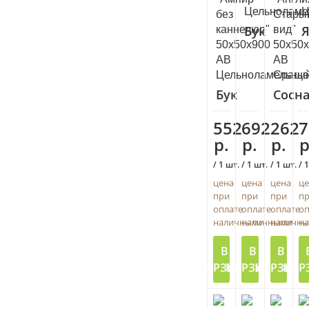
Цельноламе
Ц
без
Стары
Бук
Я
каннелюр"
вид"
50х50х900
50х50
АВ
АВ
Цельноламельны
Сраще
Бук
Сосн
552
692
262
7
р.
р.
р.
р
/ 1 шт.
/ 1 шт.
/ 1 шт.
/ 
цена
цена
цена
це
при
при
при
п
оплате
оплате
оплате
оп
наличными
наличными
наличн
н
В
В
В
КОРЗИНУ
КОРЗИНУ
КОРЗИНУ
КОР