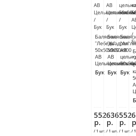
Балясина
Балясина
Баляс
"Лебедь"
"Квадрат"
"Англи
50х50х900
50х50х900
АВ
Б
АВ
АВ
цельн
"
Цельноламельны
Цельноламе
50х50
с
Бук
Бук
Бук
к
5
А
Ц
Б
552
636
552
6
р.
р.
р.
р
/ 1 шт.
/ 1 шт.
/ 1 шт.
/ 