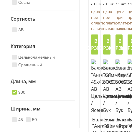
Сосна
/ 1 шт.
/ 1 шт.
/ 1 шт.
/ 
цена
цена
цена
це
при
при
при
п
Сортность
оплате
оплате
оплате
оп
наличными
наличными
наличн
н
AB
В
В
В
Категория
КОРЗИНУ
КОРЗИНУ
КОРЗИНУ
КОР
Цельноламельный
Сращенный
Длина, мм
900
Ширина, мм
45
50
Балясина
Балясина
Баляс
Б
"Англия"
"Симметрия
"Рим"
"