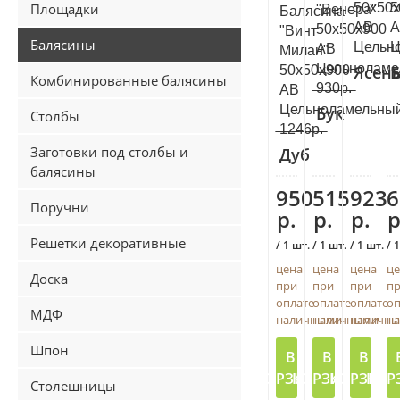
Площадки
50х50
5
"Венера"
Балясина
АВ
А
50х50х900
"Винт
Балясины
Цельн
Ц
АВ
Милан"
Цельноламе
Ясен
Б
50х50х900
Комбинированные балясины
̶9̶3̶0̶р̶.̶
АВ
Цельноламельны
Бук
Столбы
̶1̶2̶4̶6̶р̶.̶
Заготовки под столбы и
Дуб
балясины
950
515
923
6
Поручни
р.
р.
р.
р
Решетки декоративные
/ 1 шт.
/ 1 шт.
/ 1 шт.
/ 
цена
цена
цена
це
Доска
при
при
при
п
оплате
оплате
оплате
оп
МДФ
наличными
наличными
наличн
н
Шпон
В
В
В
КОРЗИНУ
КОРЗИНУ
КОРЗИНУ
КОР
Столешницы