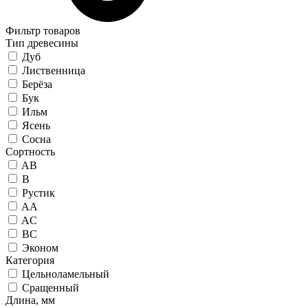
Фильтр товаров
Тип древесины
Дуб
Лиственница
Берёза
Бук
Ильм
Ясень
Сосна
Сортность
AB
B
Рустик
AA
AC
BC
Эконом
Категория
Цельноламельный
Сращенный
Длина, мм