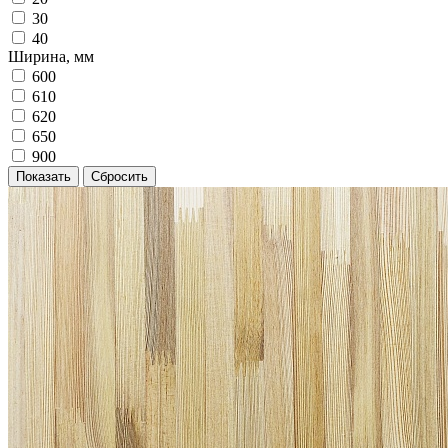
30
40
Ширина, мм
600
610
620
650
900
Показать
Сбросить