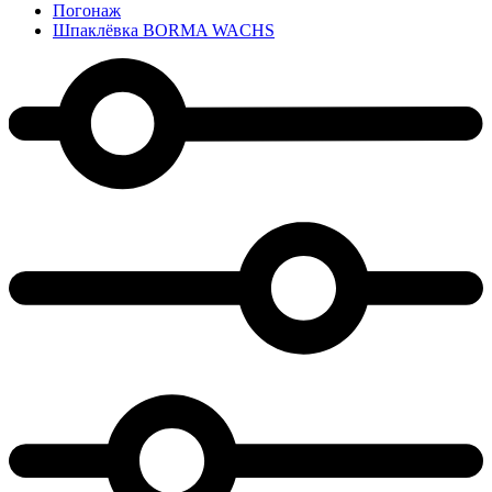
Погонаж
Шпаклёвка BORMA WACHS