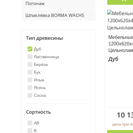
Погонаж
Шпаклёвка BORMA WACHS
Мебельны
Тип древесины
1200х620х
Дуб
Цельнола
Лиственница
Дуб
Берёза
Бук
Ильм
Ясень
Сосна
Сортность
10 1
AB
цена при 
B