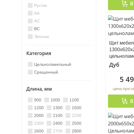
В
Рустик
AA
AC
BC
Эконом
Щит мебел
1300х620х
Категория
цельнолам
Дуб
Цельноламельный
Сращенный
5 49
Длина, мм
цена при 
900
1000
1100
В
1200
1300
1500
2000
2100
2200
2300
2400
2500
2600
2700
2800