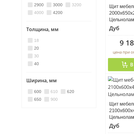
2900
3000
3200
Щит мебел
4000
4200
2000х650х
Цельнола
Дуб
Толщина, мм
9 18
18
20
цена при 
30
40
В
Ширина, мм
600
610
620
650
900
Щит мебел
2100х600х
Цельнола
Дуб