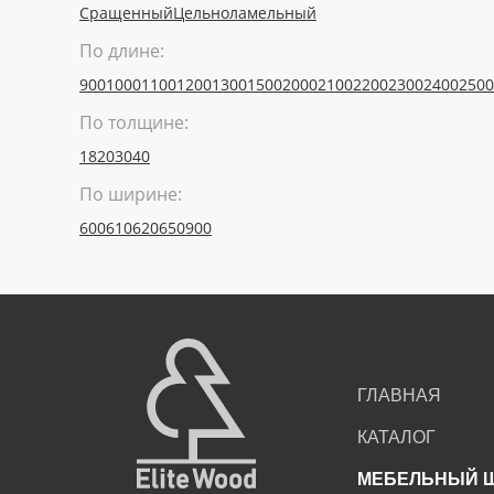
Сращенный
Цельноламельный
По длине:
900
1000
1100
1200
1300
1500
2000
2100
2200
2300
2400
2500
По толщине:
18
20
30
40
По ширине:
600
610
620
650
900
ГЛАВНАЯ
КАТАЛОГ
МЕБЕЛЬНЫЙ 