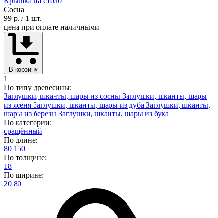
Крышка на столб
Сосна
99 р.
/ 1 шт.
цена при оплате наличными
В корзину
1
По типу древесины:
Заглушки, шканты, шары из сосны
Заглушки, шканты, шары
из ясеня
Заглушки, шканты, шары из дуба
Заглушки, шканты,
шары из березы
Заглушки, шканты, шары из бука
По категории:
сращённый
По длине:
80
150
По толщине:
18
По ширине:
20
80