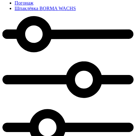
Погонаж
Шпаклёвка BORMA WACHS